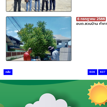
6 กรกฎาคม 2566
อบต.สวนป่าน ทำการ
กลับ
606
607