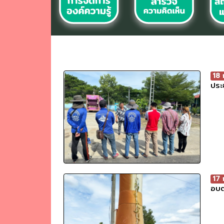
18
ประ
17
อบต