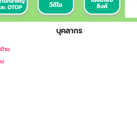
บุคลากร
ป่าน
าน