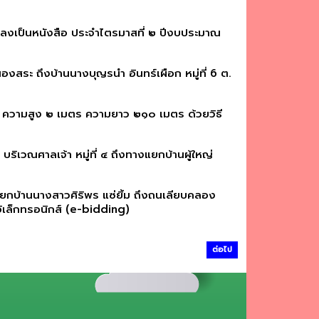
ตกลงเป็นหนังสือ ประจำไตรมาสที่ ๒ ปีงบประมาณ
ระ ถึงบ้านนางบุญรนำ อินทร์เผือก หมู่ที่ 6 ต.
่าน ความสูง ๒ เมตร ความยาว ๒๑๐ เมตร ด้วยวิธี
ิเวณศาลเจ้า หมู่ที่ ๔ ถึงทางแยกบ้านผู้ใหญ่
ยกบ้านนางสาวศิริพร แซ่ยิ้ม ถึงถนเลียบคลอง
ิเล็กทรอนิกส์ (e-bidding)
ต่อไป