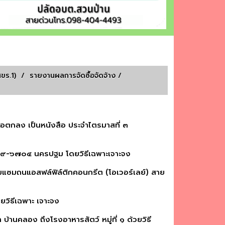
สขร.1)
/
รายงานผลการจัดซื้อจัดจ้าง
/
ข้อตกลง เป็นหนังสือ ประจำไตรมาสที่ ๓
 ๘๙-๖๗๐๔ นครปฐม โดยวิธีเฉพาะเจาะจง
่อมแซมถนแอสฟล์ฟิล์ติกคอนกรีต (โอเวอร์เลย์) สาย
วิธีเฉพาะ เจาะจง
านคลอง ถึงโรงอาหารสัตว์ หมู่ที่ ๑ ด้วยวิธี