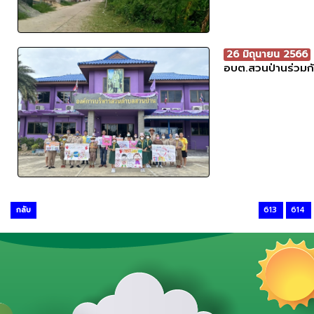
26 มิถุนายน 2566
อบต.สวนป่านร่วมก
กลับ
613
614