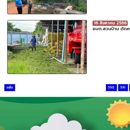
16 สิงหาคม 2566
อบต.สวนป่าน ตัดห
กลับ
590
591