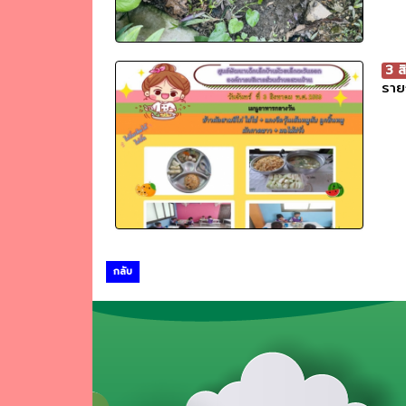
3 
ราย
กลับ