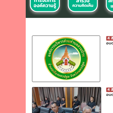
4 
อบต
4 
อบต