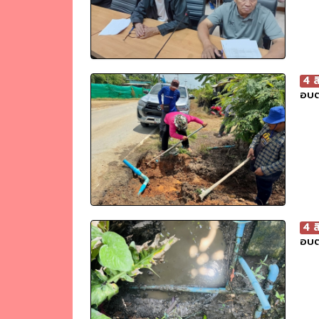
4 
อบต
4 
อบต