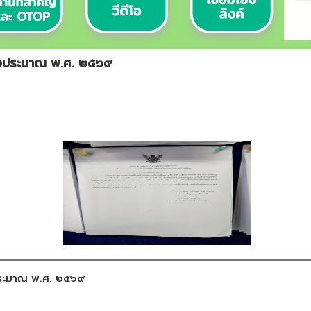
ำปีงประมาณ พ.ศ. ๒๕๖๙
งประมาณ พ.ศ. ๒๕๖๙