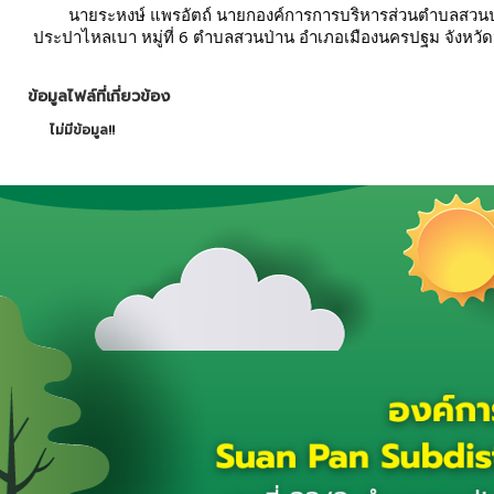
	นายระหงษ์ แพรอัตถ์ นายกองค์การการบริหารส่วนตำบลสวนป่าน มอบหมายให้เจ้าหน้าที่ อบต.สวนป่าน ดำเนินการตรวจสอบท่อเมนประปาก่อนมาตรวัดน้ำ เนื่องจากน้ำ
ประปาไหลเบา หมู่ที่ 6 ตำบลสวนป่าน อำเภอเมืองนครปฐม จังหว
ข้อมูลไฟล์ที่เกี่ยวข้อง
ไม่มีข้อมูล!!