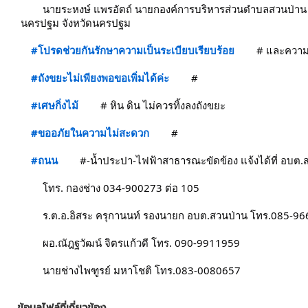
	นายระหงษ์ แพรอัตถ์ นายกองค์การบริหารส่วนตำบลสวนป่าน มอบหมายให้เจ้าหน้าที่ อบต.สวนป่าน ดำเนินการจัดส่งถังขยะใบใหม่ หมู่ที่ 3 ตำบลสวนป่าน อำเภอเมือง
นครปฐม จังหวัดนครปฐม
#โปรดช่วยกันรักษาความเป็นระเบียบเรียบร้อย
	#
 และควา
#ถังขยะไม่เพียงพอขอเพิ่มได้ค่ะ
	#
#เศษกิ่งไม้
	#
 หิน ดิน ไม่ควรทิ้งลงถังขยะ
#ขออภัยในความไม่สะดวก
	#
#ถนน
	#
-น้ำประปา-ไฟฟ้าสาธารณะขัดข้อง แจ้งได้ที่ อบต.
	โทร. กองช่าง 034-900273 ต่อ 105
	ร.ต.อ.อิสระ ครุกานนท์ รองนายก อบต.สวนป่าน โทร.085-9
	ผอ.ณัฎฐวัฒน์ จิตรแก้วดี โทร. 090-9911959
	นายช่างไพฑูรย์ มหาโชติ โทร.083-0080657
ข้อมูลไฟล์ที่เกี่ยวข้อง