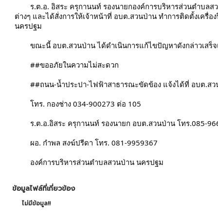
	ร.ต.อ. อิสระ ครุกานนท์ รองนายกองค์การบริหารส่วนตำบลสวนป่าน ได้รับมอบหมายจากนายกองค์การบริหารส่วนตำบลสวนป่าน ให้รับผิดชอบงานด้านสาธารณูปโภค
ต่างๆ และได้สั่งการให้เจ้าหน้าที่ อบต.สวนป่าน ทำการติดตั้งเครื
นครปฐม
	ขณะนี้ อบต.สวนป่าน ได้ดำเนินการแก้ไขปัญหาดังกล่าวเสร็จเ
	#
#ขออภัยในความไม่สะดวก
	#
#ถนน
-น้ำประปา-ไฟฟ้าสาธารณะขัดข้อง 
แจ้งได้ที่ อบต.สว
	โทร. กองช่าง 034-900273 ต่อ 105
	ร.ต.อ.อิสระ ครุกานนท์ รองนายก อบต.สวนป่าน โทร.085-9
	ผอ. กำพล สงฆ์ปรีดา โทร. 081-9959367
	องค์การบริหารส่วนตำบลสวนป่าน นครปฐม
ข้อมูลไฟล์ที่เกี่ยวข้อง
ไม่มีข้อมูล!!